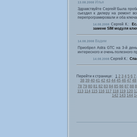
Илья
13.08.2008
Здравствуйте Сергей! Была проб
сьездил к дилеру на ремонт вс
перепрограмировали и оба ключа
Сергей К.:
Ес
14.08.2008
замене SIM модуля клю
Вадим
14.08.2008
Приобрел Astra GTC на 3-й день
интересного и очень полезного п
Сергей К.:
Спа
14.08.2008
Перейти к странице:
1
2
3
4
5
6
7
38
39
40
41
42
43
44
45
46
47
48
78
79
80
81
82
83
84
85
86
87
88
8
113
114
115
116
117
118
119
120
1
142
143
144
1