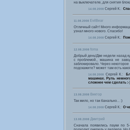
на выключателе, для снятия блок
Сергей К.:
Спа
14.08.2008
EvilBear
11.08.2008
Отличный сайт! Много информации
узнал много нового. Спасибо!
Сергей К.:
Пож
14.08.2008
foma
12.08.2008
Добрый день!Две недели назад ку
с проблемой., машина не завод
заблокировало. Через некоторое 
подскажите? может там есть како
Сергей К.:
Бл
14.08.2008
машинах. Руль немног
сложнее чем сделать :-)
Виктор
13.08.2008
Так мило, но так банально... :)
Сергей К.:
О ч
14.08.2008
Дмитрий
13.08.2008
Сначала появились пауки по 5-
подходит очередь у диллера. Но 