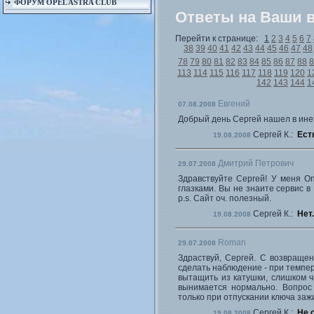
ФОРУМ OPEL ASTRA CLUB
Ответы на Ваши 
Перейти к странице:
1
2
3
4
5
6
7
38
39
40
41
42
43
44
45
46
47
48
78
79
80
81
82
83
84
85
86
87
88
8
113
114
115
116
117
118
119
120
1
142
143
144
1
Евгений
07.08.2008
Добрый день Сергей нашел в инет
Сергей К.:
Ест
19.08.2008
Дмитрий Петрович
29.07.2008
Здравствуйте Сергей! У меня О
глазками. Вы не знаите сервис в
p.s. Сайт оч. полезный.
Сергей К.:
Нет.
19.08.2008
Roman
29.07.2008
Здраствуй, Сергей. С возвраще
сделать наблюдение - при темпер
вытащить из катушки, слишком ч
вынимается нормально. Вопрос 
только при отпускании ключа заж
Сергей К.:
Не 
19.08.2008