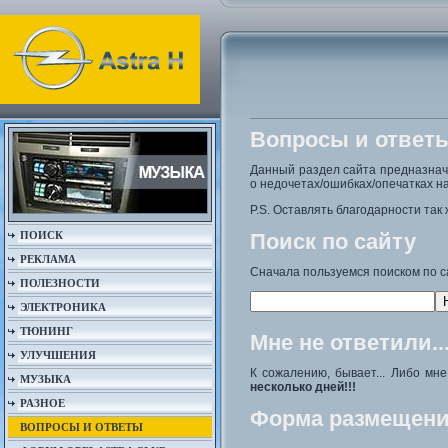
Вопросы и ответ
Данный раздел сайта предназна
о недочетах/ошибках/опечатках на
P.S. Оставлять благодарности так 
ПОИСК
Поиск по сайту
РЕКЛАМА
Сначала пользуемся поиском по с
ПОЛЕЗНОСТИ
ЭЛЕКТРОНИКА
ТЮНИНГ
Мне не ответили..
УЛУЧШЕНИЯ
К сожалению, бывает... Либо мн
МУЗЫКА
несколько дней!!!
РАЗНОЕ
Форма размещени
ВОПРОСЫ И ОТВЕТЫ