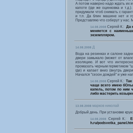
А потом наверно надо ждать их и
капоте (где же оцинковка и т.д.
придумали чтоб снимать с гарант
и т.п. Да блин машине нет и го
Представляю что соберут у нас.
Сергей К.:
Да 
14.08.2008
меняется с наименьш
экземпляром.
Д
14.08.2008
Вода на резинках и салоне задни
двери замыкало (может от влаги
изоляцию. И вот что интересно
промазать черным герметиком "ще
где) и капает вниз (внутрь двер
Начался "сезон дождей" и уже на
Сергей К.:
Так
14.08.2008
чаще всего имею бОль
капель, потом по ним 
либо мастерить козырек
марков николай
13.08.2008
Добрый день. При установке круи
Сергей К.:
Е
14.08.2008
h.ru/podsvetka_panel.ht