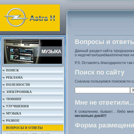
Вопросы и ответ
Данный раздел сайта предназна
о недочетах/ошибках/опечатках на
P.S. Оставлять благодарности так 
ПОИСК
Поиск по сайту
РЕКЛАМА
Сначала пользуемся поиском по с
ПОЛЕЗНОСТИ
ЭЛЕКТРОНИКА
ТЮНИНГ
Мне не ответили..
УЛУЧШЕНИЯ
К сожалению, бывает... Либо мн
МУЗЫКА
несколько дней!!!
РАЗНОЕ
Форма размещени
ВОПРОСЫ И ОТВЕТЫ