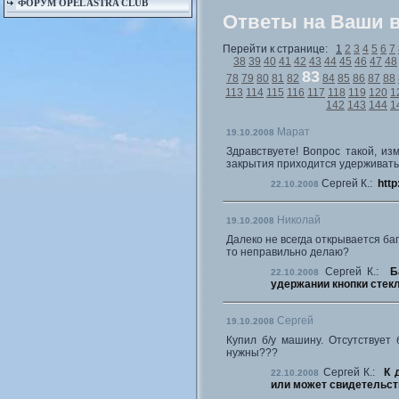
ФОРУМ OPEL ASTRA CLUB
Ответы на Ваши 
Перейти к странице:
1
2
3
4
5
6
7
38
39
40
41
42
43
44
45
46
47
48
83
78
79
80
81
82
84
85
86
87
88
113
114
115
116
117
118
119
120
1
142
143
144
1
Марат
19.10.2008
Здравствуете! Вопрос такой, и
закрытия приходится удерживать
Сергей К.:
http
22.10.2008
Николай
19.10.2008
Далеко не всегда открывается баг
то неправильно делаю?
Сергей К.:
Б
22.10.2008
удержании кнопки стекла 
Сергей
19.10.2008
Купил б/у машину. Отсутствует 
нужны???
Сергей К.:
К 
22.10.2008
или может свидетельств