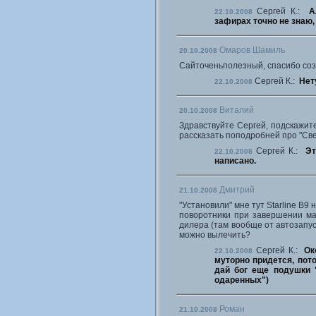
Сергей К.:
А
22.10.2008
зафирах точно не знаю,
Омаров Шамиль
20.10.2008
Сайточеньполезный, спасибо соз
Сергей К.:
Нет
22.10.2008
Виталий
20.10.2008
Здравствуйте Сергей, подскажит
рассказать поподробней про "Све
Сергей К.:
Эт
22.10.2008
написано.
Дмитрий
21.10.2008
"Установили" мне тут Starline B9
поворотники при завершении ма
дилера (там вообще от автозапус
можно вылечить?
Сергей К.:
Ок
22.10.2008
муторно придется, пото
дай бог еще подушки 
одаренных")
Роман
21.10.2008