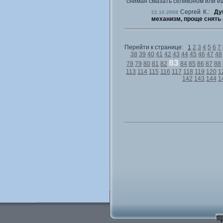
снимая смазать селиконом или е
Сергей К.:
Ду
22.10.2008
механизм, проще снять 
Перейти к странице:
1
2
3
4
5
6
7
38
39
40
41
42
43
44
45
46
47
48
83
78
79
80
81
82
84
85
86
87
88
113
114
115
116
117
118
119
120
1
142
143
144
1