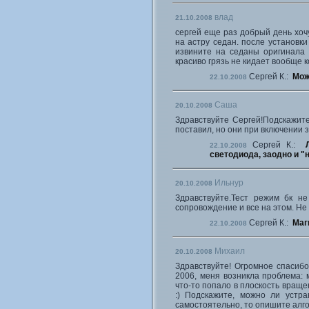
влад
21.10.2008
сергей еще раз добрый день хоч
на астру седан. после установки
извините на седаны оригинала 
красиво грязь не кидает вообще 
Сергей К.:
Мож
22.10.2008
Саша
20.10.2008
Здравствуйте Сергей!Подскажит
поставил, но они при включении з
Сергей К.:
22.10.2008
светодиода, заодно и "н
Ильнур
20.10.2008
Здравствуйте.Тест режим бк не
сопровождение и все на этом. Не
Сергей К.:
Маг
22.10.2008
Михаил
20.10.2008
Здравствуйте! Огромное спасибо
2006, меня возникла проблема: 
что-то попало в плоскость враще
:) Подскажите, можно ли устр
самостоятельно, то опишите алго