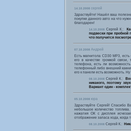
сергей
14.10.2008
Здраствуйте! Нашёл ваш полезный
покупке данного авто на что нуж
благодарен!
Сергей К.:
Ка
14.10.2008
подвески при пробной п
что получится посмотре
Андрей
07.10.2008
Есть магнитола CD30 MP3, есть 
его в качестве громкой связи, 
телефона, есть ли возможность
телефонный либо внешний какнит
его к панели есть возможноть. Ну
Сергей К.:
Вх
08.10.2008
никакого, поэтому зву
Вариант один - комплект
юра
05.10.2008
Здраствуйте Сергей! Спасибо Ва
небольшое количество топлива.
нажатия ОК с дисплея исчезае
отображение запаса хода, когда 
Сергей К.:
Ник
08.10.2008