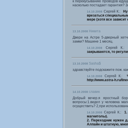
к перекусыванию проводов идущи
насколько постадает гарантия? З
Сергей К.:
Ну
14.10.2008
врезаться специальными
мере (хотя все зависит 
Никита
13.10.2008
Двери на Астре 5-дверный хетч
замки? Машине 1 месяц.
Сергей К
14.10.2008
закрываются, то регули
Sasha$
13.10.2008
здравствуйте подскажите пож. ка
Сергей К.:
14.10.2008
http://www.astra-h.ru/li
славик
14.10.2008
Добрый вечер.я яростный бор
вопросы:1.видел у человека ма
осуществить? 2,при использован
Сергей К.:
1
14.10.2008
магнитолы).
2. Переходник нужен д
Алпайн и штатную, мно