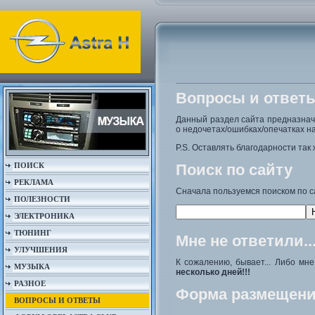
Вопросы и ответ
Данный раздел сайта предназна
о недочетах/ошибках/опечатках на
P.S. Оставлять благодарности так 
ПОИСК
Поиск по сайту
РЕКЛАМА
Сначала пользуемся поиском по с
ПОЛЕЗНОСТИ
ЭЛЕКТРОНИКА
ТЮНИНГ
Мне не ответили..
УЛУЧШЕНИЯ
К сожалению, бывает... Либо мн
МУЗЫКА
несколько дней!!!
РАЗНОЕ
Форма размещени
ВОПРОСЫ И ОТВЕТЫ