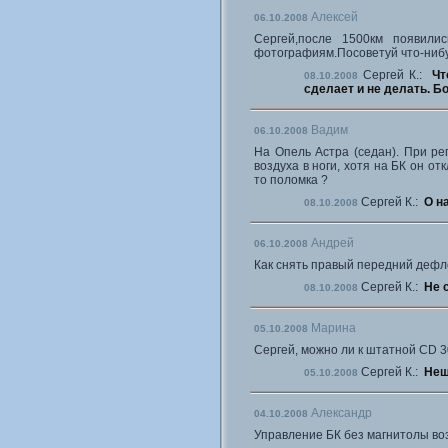
Алексей
06.10.2008
Сергей,после 1500км появили
фотографиям.Посоветуй что-нибуд
Сергей К.:
Чт
08.10.2008
сделает и не делать. Б
Вадим
06.10.2008
На Опель Астра (седан). При ре
воздуха в ноги, хотя на БК он от
то поломка ?
Сергей К.:
О на
08.10.2008
Андрей
06.10.2008
Как снять правый передний дефл
Сергей К.:
Не с
08.10.2008
Марина
05.10.2008
Сергей, можно ли к штатной CD
Сергей К.:
Неш
05.10.2008
Александр
04.10.2008
Управление БК без магнитолы во