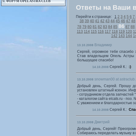
ФОРУМ OPEL ASTRA CLUB
Ответы на Ваши 
Перейти к странице:
1
2
3
4
5
6
7
38
39
40
41
42
43
44
45
46
47
48
86
78
79
80
81
82
83
84
85
87
88
113
114
115
116
117
118
119
120
1
142
143
144
1
Владимир
13.10.2008
Сергей, огромное тебе спасибо 
Став владельцем Опель Астры 
большущее спасибо!
Сергей К.:
:)
14.10.2008
snowman00 at astraclub.
13.10.2008
Добрый день, Сергей. Прошу до
установлен штатный ксенон. Ин
- сотрудником отдела запчастей 
- каталогом сайта elcats.ru - поз. 
С уважением и благодарностью за
Сергей К.:
Спа
14.10.2008
Дмитрий
13.10.2008
Добрый день, Сергей! Преогромн
Собираюсь переделать музыку в 