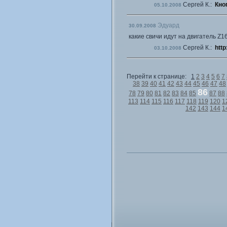
Сергей К.:
Кно
05.10.2008
Эдуард
30.09.2008
какие свичи идут на двигатель Z
Сергей К.:
http
03.10.2008
Перейти к странице:
1
2
3
4
5
6
7
38
39
40
41
42
43
44
45
46
47
48
86
78
79
80
81
82
83
84
85
87
88
113
114
115
116
117
118
119
120
1
142
143
144
1