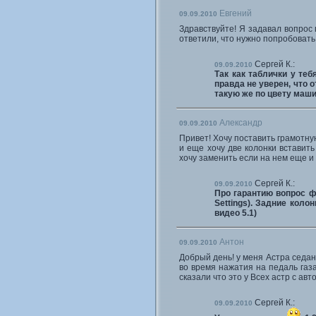
Евгений
09.09.2010
Здравствуйте! Я задавал вопрос 
ответили, что нужно попробовать 
Сергей К.:
09.09.2010
Так как таблички у теб
правда не уверен, что 
такую же по цвету маши
Александр
09.09.2010
Привет! Хочу поставить грамотну
и еще хочу две колонки вставить
хочу заменить если на нем еще и
Сергей К.:
09.09.2010
Про гарантию вопрос фи
Settings). Задние кол
видео 5.1)
Антон
09.09.2010
Добрый день! у меня Астра седан
во время нажатия на педаль газа
сказали что это у Всех астр с ав
Сергей К.:
09.09.2010