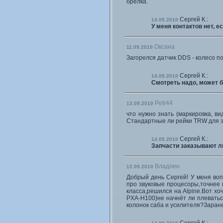
брелка.
Сергей К.:
14.09.2010
У меня контактов нет, е
Оксана
11.09.2010
Загорелся датчик DDS - колесо по
Сергей К.:
14.09.2010
Смотреть надо, может б
Petr44
13.09.2010
что нужно знать (маркировка, ви
Стандартные ли рейки TRW для 
Сергей К.:
14.09.2010
Запчасти заказывают ли
Владлен
12.09.2010
Добрый день Сергей! У меня воп
про звуковые процесоры,точнее 
класса,решился на Alpine.Вот хо
PXA-H100)не начнёт ли плеватьс
колонок саба и усилителя?Заран