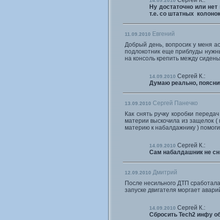
Сергей К.:
14.09.2010
Ну достаточно или нет
т.е. со штатных колоно
Евгений
11.09.2010
Добрый день, вопросик у меня ас
подлокотник еще приблуды нужны
на консоль крепить между сиден
Сергей К.:
14.09.2010
Думаю реально, пояснич
Сергей Панечко
13.09.2010
Как снять ручку коробки переда
материи выскочила из защелок (
материю к набалдажнику ) помогит
Сергей К.:
14.09.2010
Сам набалдашник не сни
Дмитрий
12.09.2010
После несильного ДТП сработала 
запуске двигателя моргает аварий
Сергей К.:
14.09.2010
Сбросить Tech2 инфу об