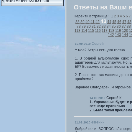
ФОРУМ OPEL ASTRA CLUB
Ответы на Ваши 
Перейти к странице:
1
2
3
4
5
6
7
43
38
39
40
41
42
44
45
46
47
48
78
79
80
81
82
83
84
85
86
87
88
113
114
115
116
117
118
119
120
1
142
143
144
1
Сергей
10.09.2010
У моей Астры есть два косяка.
1. В родной аудиоголове сдох г
адаптером для мультируля. Но. Ес
БК? Возможно ли адаптировать м
2. После того как машина долго 
проблема?
Заранее благодарен. И огромное 
Сергей К.:
14.09.2010
1. Управление будет с р
все надо правильно.
2. Была такая проблема
евгений
11.09.2010
Доброй ночи, ВОПРОС в Липецке м