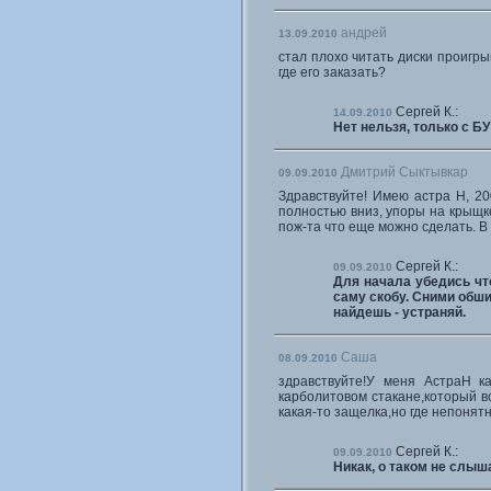
андрей
13.09.2010
стал плохо читать диски проигры
где его заказать?
Сергей К.:
14.09.2010
Нет нельзя, только с БУ
Дмитрий Сыктывкар
09.09.2010
Здравствуйте! Имею астра Н, 20
полностью вниз, упоры на крыщке
пож-та что еще можно сделать. В 
Сергей К.:
09.09.2010
Для начала убедись чт
саму скобу. Сними обши
найдешь - устраняй.
Саша
08.09.2010
здравствуйте!У меня АстраН ка
карболитовом стакане,который вс
какая-то защелка,но где непонятн
Сергей К.:
09.09.2010
Никак, о таком не слыш