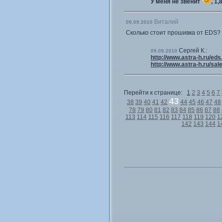
У меня не звенит
, 1,
Виталий
09.09.2010
Сколько стоит прошивка от EDS? 
Сергей К.:
09.09.2010
http://www.astra-h.ru/eds
http://www.astra-h.ru/sal
Перейти к странице:
1
2
3
4
5
6
7
43
38
39
40
41
42
44
45
46
47
48
78
79
80
81
82
83
84
85
86
87
88
113
114
115
116
117
118
119
120
1
142
143
144
1