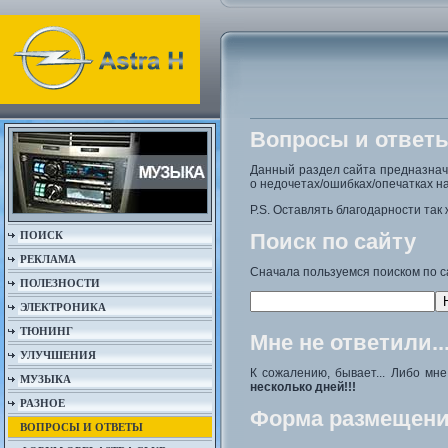
Вопросы и ответ
Данный раздел сайта предназна
о недочетах/ошибках/опечатках на
P.S. Оставлять благодарности так 
ПОИСК
Поиск по сайту
РЕКЛАМА
Сначала пользуемся поиском по с
ПОЛЕЗНОСТИ
ЭЛЕКТРОНИКА
ТЮНИНГ
Мне не ответили..
УЛУЧШЕНИЯ
К сожалению, бывает... Либо мн
МУЗЫКА
несколько дней!!!
РАЗНОЕ
Форма размещени
ВОПРОСЫ И ОТВЕТЫ