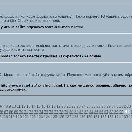
мендовали. (хочу сам ковырятся в машине). После первого ТО машина ведет с
ого инфо. Сразу все и не прочтешь.
Ту что на сайте http://www.astra-h.ru/manual.html
г в районе заднего плафона, как снимать передний и всякие боковые стойк
устранить ето ззззззззззз
Снимал только вместе с крышей. Как крепится - не помню.
й. Много раз твой сайт выручал меня. Подскажи мне пожалуйста каким обр
:
http://www.astra-h.ru/no_chrom.html. На скотче двухстороннем, обычно 
дь автохимией.
6
7
8
9
10
11
12
13
14
15
16
17
18
19
20
21
22
23
24
25
26
27
28
29
30
31
32
33
91
66
67
68
69
70
71
72
73
74
75
76
77
78
79
80
81
82
83
84
85
86
87
88
89
90
7
118
119
120
121
122
123
124
125
126
127
128
129
130
131
132
133
134
135
1