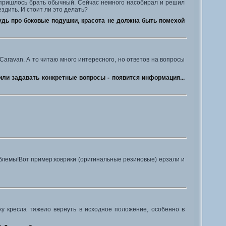
и пришлось брать обычный. Сейчас немного насобирал и решил
ездить. И стоит ли это делать?
абудь про боковые подушки, красота не должна быть помехой
aravan. А то читаю много интересного, но ответов на вопросы
или задавать конкретные вопросы - появится информация...
облемы!Вот пример:коврики (оригинальные резиновые) ерзали и
у кресла тяжело вернуть в исходное положение, особенно в