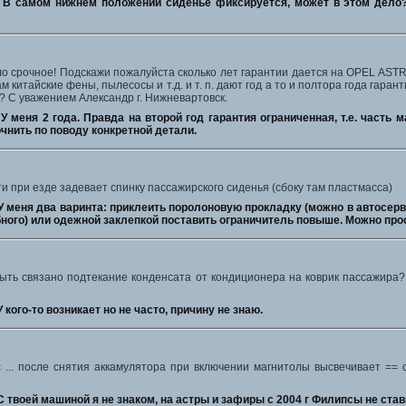
:
В самом нижнем положении сиденье фиксируется, может в этом дело? 
о срочное! Подскажи пожалуйста сколько лет гарантии дается на OPEL ASTRA
м китайские фены, пылесосы и т.д. и т. п. дают год а то и полтора года гара
.? С уважением Александр г. Нижневартовск.
:
У меня 2 года. Правда на второй год гарантия ограниченная, т.е. часть
чнить по поводу конкретной детали.
 при езде задевает спинку пассажирского сиденья (сбоку там пластмасса)
У меня два варинта: приклеить поролоновую прокладку (можно в автосер
ного) или одежной заклепкой поставить ограничитель повыше. Можно прост
ыть связано подтекание конденсата от кондиционера на коврик пассажира? 
У кого-то возникает но не часто, причину не знаю.
.. после снятия аккамулятора при включении магнитолы высвечивает == сэйв
С твоей машиной я не знаком, на астры и зафиры с 2004 г Филипсы не став