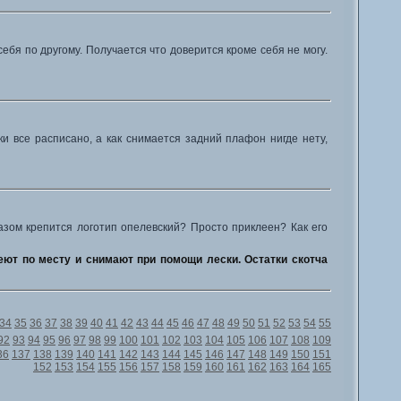
ебя по другому. Получается что доверится кроме себя не могу.
и все расписано, а как снимается задний плафон нигде нету,
азом крепится логотип опелевский? Просто приклеен? Как его
греют по месту и снимают при помощи лески. Остатки скотча
34
35
36
37
38
39
40
41
42
43
44
45
46
47
48
49
50
51
52
53
54
55
92
93
94
95
96
97
98
99
100
101
102
103
104
105
106
107
108
109
36
137
138
139
140
141
142
143
144
145
146
147
148
149
150
151
152
153
154
155
156
157
158
159
160
161
162
163
164
165