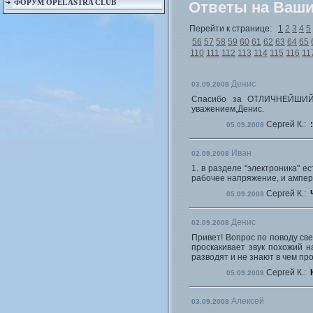
ФОРУМ OPEL ASTRA CLUB
Ответы на Ваш
Перейти к странице:
1
2
3
4
5
56
57
58
59
60
61
62
63
64
65
110
111
112
113
114
115
116
11
Денис
03.09.2008
Спасибо за ОТЛИЧНЕЙШИЙ с
уважением,Денис.
Сергей К.:
:
05.09.2008
Иван
02.09.2008
1. в разделе "электроника" е
рабочее напряжение, и ампера
Сергей К.:
05.09.2008
Денис
02.09.2008
Привет! Вопрос по поводу све
проскакивает звук похожий на
разводят и не знают в чем пр
Сергей К.:
05.09.2008
Алексей
03.09.2008