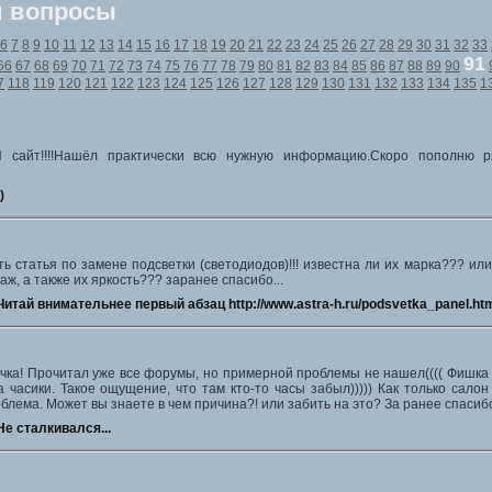
и вопросы
6
7
8
9
10
11
12
13
14
15
16
17
18
19
20
21
22
23
24
25
26
27
28
29
30
31
32
33
91
66
67
68
69
70
71
72
73
74
75
76
77
78
79
80
81
82
83
84
85
86
87
88
89
90
7
118
119
120
121
122
123
124
125
126
127
128
129
130
131
132
133
134
135
1
айт!!!!Нашёл практически всю нужную информацию.Скоро пополню ряд
)
сть статья по замене подсветки (светодиодов)!!! известна ли их марка??? ил
ж, а также их яркость??? заранее спасибо...
Читай внимательнее первый абзац http://www.astra-h.ru/podsvetka_panel.ht
чка! Прочитал уже все форумы, но примерной проблемы не нашел(((( Фишка в
 часики. Такое ощущение, что там кто-то часы забыл))))) Как только салон
облема. Может вы знаете в чем причина?! или забить на это? За ранее спасиб
Не сталкивался...