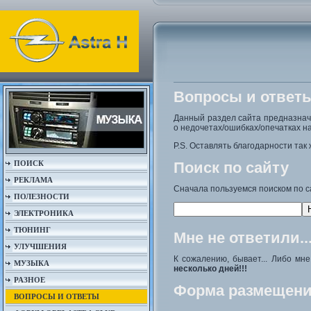
Вопросы и ответ
Данный раздел сайта предназна
о недочетах/ошибках/опечатках на
P.S. Оставлять благодарности так 
ПОИСК
Поиск по сайту
РЕКЛАМА
Сначала пользуемся поиском по с
ПОЛЕЗНОСТИ
ЭЛЕКТРОНИКА
ТЮНИНГ
Мне не ответили..
УЛУЧШЕНИЯ
К сожалению, бывает... Либо мн
МУЗЫКА
несколько дней!!!
РАЗНОЕ
Форма размещени
ВОПРОСЫ И ОТВЕТЫ