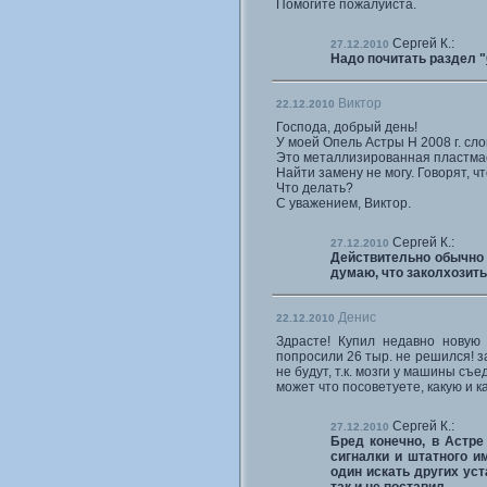
Помогите пожалуйста.
Сергей К.:
27.12.2010
Надо почитать раздел "
Виктор
22.12.2010
Господа, добрый день!
У моей Опель Астры Н 2008 г. сл
Это металлизированная пластмасс
Найти замену не могу. Говорят, ч
Что делать?
С уважением, Виктор.
Сергей К.:
27.12.2010
Действительно обычно 
думаю, что заколхозить
Денис
22.12.2010
Здрасте! Купил недавно новую 
попросили 26 тыр. не решился! з
не будут, т.к. мозги у машины съ
может что посоветуете, какую и ка
Сергей К.:
27.12.2010
Бред конечно, в Астр
сигналки и штатного и
один искать других уст