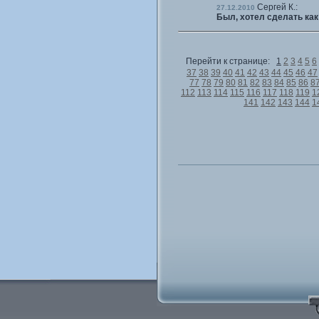
Сергей К.:
27.12.2010
Был, хотел сделать как
Перейти к странице:
1
2
3
4
5
6
37
38
39
40
41
42
43
44
45
46
47
77
78
79
80
81
82
83
84
85
86
8
112
113
114
115
116
117
118
119
1
141
142
143
144
1