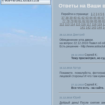
ФОРУМ OPEL ASTRA CLUB
Ответы на Ваши 
Перейти к странице:
1
2
3
4
5
6
37
38
39
40
41
42
43
44
45
46
47
77
78
79
80
81
82
83
84
85
86
8
112
113
114
115
116
117
118
119
1
141
142
143
144
1
Дмитрий
28.12.2010
Обледенение угла двери.
на вопрос 22.12.2010 Павел об о
Есть решение - http://www.astracl
Сергей К.:
28.12.2010
Тему просмотрел, но су
Артур
16.12.2010
Покажите, пожалуйста, фотогра
лицевой стороны! И что там нужн
Сергей К.:
27.12.2010
Все что есть - на сайте.
Юрий
21.12.2010
Добрый день! После снятия акк