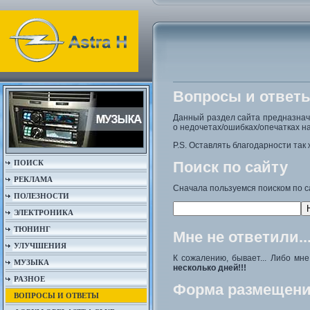
Вопросы и ответ
Данный раздел сайта предназна
о недочетах/ошибках/опечатках на
P.S. Оставлять благодарности так 
ПОИСК
Поиск по сайту
РЕКЛАМА
Сначала пользуемся поиском по с
ПОЛЕЗНОСТИ
ЭЛЕКТРОНИКА
ТЮНИНГ
Мне не ответили..
УЛУЧШЕНИЯ
К сожалению, бывает... Либо мн
МУЗЫКА
несколько дней!!!
РАЗНОЕ
Форма размещени
ВОПРОСЫ И ОТВЕТЫ