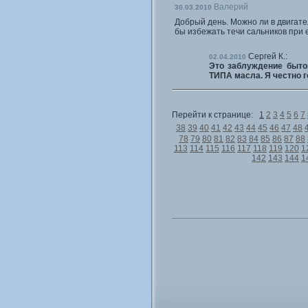
Валерий
30.03.2010
Добрый день. Можно ли в двигате
бы избежать течи сальников при 
Сергей К.:
02.04.2010
Это заблуждение быто
ТИПА масла. Я честно г
Перейти к странице:
1
2
3
4
5
6
7
38
39
40
41
42
43
44
45
46
47
48
78
79
80
81
82
83
84
85
86
87
88
113
114
115
116
117
118
119
120
1
142
143
144
1