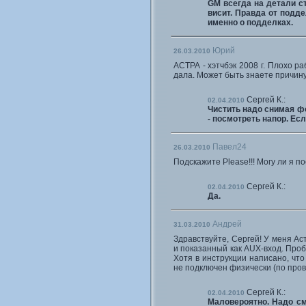
GM всегда на детали ст
висит. Правда от подде
именно о подделках.
Юрий
26.03.2010
АСТРА - хэтчбэк 2008 г. Плохо р
дала. Может быть знаете причину
Сергей К.:
02.04.2010
Чистить надо снимая фо
- посмотреть напор. Есл
Павел24
26.03.2010
Подскажите Please!!! Могу ли я п
Сергей К.:
02.04.2010
Да.
Андрей
31.03.2010
Здравствуйте, Сергей! У меня Ас
и показанный как AUX-вход. Проб
Хотя в инструкции написано, что
не подключен физически (по про
Сергей К.:
02.04.2010
Маловероятно. Надо см