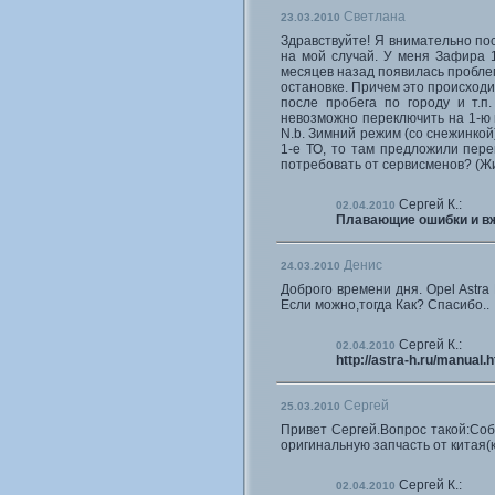
Светлана
23.03.2010
Здравствуйте! Я внимательно пос
на мой случай. У меня Зафира 1.
месяцев назад появилась пробле
остановке. Причем это происходи
после пробега по городу и т.п
невозможно переключить на 1-ю и
N.b. Зимний режим (со снежинкой
1-е ТО, то там предложили пере
потребовать от сервисменов? (Ж
Сергей К.:
02.04.2010
Плавающие ошибки и вжи
Денис
24.03.2010
Доброго времени дня. Opel Astra
Если можно,тогда Как? Спасибо..
Сергей К.:
02.04.2010
http://astra-h.ru/manual.
Сергей
25.03.2010
Привет Сергей.Вопрос такой:Соби
оригинальную запчасть от китая(
Сергей К.:
02.04.2010