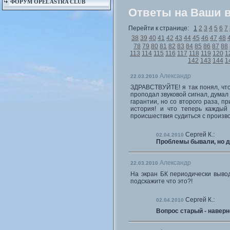
ФОРУМ OPEL ASTRA CLUB
Ответы на Ваши 
Перейти к странице:
1
2
3
4
5
6
7
38
39
40
41
42
43
44
45
46
47
48
78
79
80
81
82
83
84
85
86
87
88
113
114
115
116
117
118
119
120
1
142
143
144
1
Александр
22.03.2010
ЗДРАВСТВУЙТЕ! я так понял, что
проподал звуковой сигнал, думал
гарантии, но со второго раза, п
история! и что теперь каждый
происшествия судиться с произв
Сергей К.:
02.04.2010
Проблемы бывали, но да
Александр
22.03.2010
На экран БК периодически выво
подскажите что это?!
Сергей К.:
02.04.2010
Вопрос старый - навер