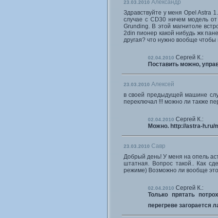
Александр
23.03.2010
Здравствуйте у меня Opel Astra 
случае с CD30 ничем модель от
Grunding. В этой магнитоле вст
2din пионер какой нибудь жк пане
другая? что нужно вообще чтобы
Сергей К.:
02.04.2010
Поставить можно, управ
Алексей
23.03.2010
в своей предыдущей машине слуш
переключал !!! можно ли также п
Сергей К.:
02.04.2010
Можно. http://astra-h.ru/
Савр
23.03.2010
Добрый день! У меня на опель ас
штатная. Вопрос такой.. Как сд
режиме) Возможно ли вообще это 
Сергей К.:
02.04.2010
Только прятать потро
перегреве загорается 