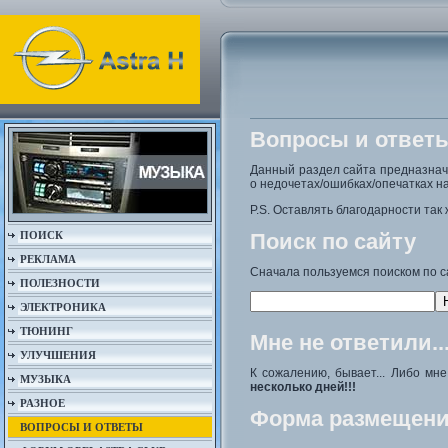
Вопросы и ответ
Данный раздел сайта предназна
о недочетах/ошибках/опечатках на
P.S. Оставлять благодарности так 
ПОИСК
Поиск по сайту
РЕКЛАМА
Сначала пользуемся поиском по с
ПОЛЕЗНОСТИ
ЭЛЕКТРОНИКА
ТЮНИНГ
Мне не ответили..
УЛУЧШЕНИЯ
К сожалению, бывает... Либо мн
МУЗЫКА
несколько дней!!!
РАЗНОЕ
Форма размещени
ВОПРОСЫ И ОТВЕТЫ