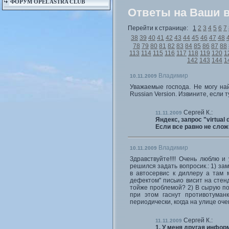
ФОРУМ OPEL ASTRA CLUB
Ответы на Ваши 
Перейти к странице:
1
2
3
4
5
6
7
38
39
40
41
42
43
44
45
46
47
48
78
79
80
81
82
83
84
85
86
87
88
113
114
115
116
117
118
119
120
1
142
143
144
1
Владимир
10.11.2009
Уважаемые господа. Не могу най
Russian Version. Извините, если т
Сергей К.:
11.11.2009
Яндекс, запрос "virtual
Если все равно не слож
Владимир
10.11.2009
Здравствуйте!!!! Очень люблю 
решился задать вопросик.: 1) за
в автосервис к диллеру а там 
дефектом" письио висит на стенд
тойже проблемой? 2) В сырую пог
при этом гаснут противотуман
периодически, когда на улице оч
Сергей К.:
11.11.2009
1. У меня другая инфор