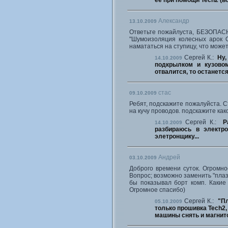
ее при помощи Tech2 (во
Александр
13.10.2009
Ответьте пожайлуста, БЕЗОПАС
"Шумоизоляция колесных арок O
намататься на ступицу, что може
Сергей К.:
Ну,
14.10.2009
подкрылком и кузовом
отвалится, то останется
стас
09.10.2009
Ребят, подскажите пожалуйста. С
на кучу проводов. подскажите как
Сергей К.:
Р
14.10.2009
разбираюсь в электр
элетронщику...
Андрей
03.10.2009
Доброго времени суток. Огромно
Вопрос; возможно заменить "плаз
бы показывал борт комп. Какие
Огромное спасибо)
Сергей К.:
"Пл
05.10.2009
только прошивка Tech2,
машины снять и магнито