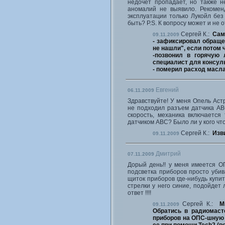
недочет пропадает, но также н
аномалий не выявило. Рекомен
эксплуатации только Лукойл без 
быть? P.S. К вопросу может и не о
Сергей К.:
Сам
09.11.2009
- зафиксировал обращен
не нашли", если потом 
-позвонил в горячую
специалист для консуль
- померил расход масла 
Евгений
06.11.2009
Здравствуйте! У меня Опель Астр
не подходил разъем датчика АВ
скорость, механика включается
датчиком АВС? Было ли у кого чт
Сергей К.:
Изви
09.11.2009
Дмитрий
07.11.2009
Дорый день!! у меня имеется О
подсветка приборов просто убив
щиток приборов где-нибудь куп
стрелки у него синие, подойдет 
ответ !!!!
Сергей К.:
М
09.11.2009
Обратись в радиомаст
приборов на ОПС-шную 