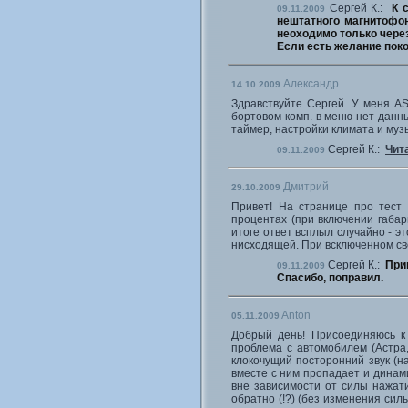
Сергей К.:
К 
09.11.2009
нештатного магнитофон
неоходимо только чере
Если есть желание поко
Александр
14.10.2009
Здравствуйте Сергей. У меня AS
бортовом комп. в меню нет данны
таймер, настройки климата и муз
Сергей К.:
Чит
09.11.2009
Дмитрий
29.10.2009
Привет! На странице про тест 
процентах (при включении габари
итоге ответ всплыл случайно - э
нисходящей. При всключенном све
Сергей К.:
При
09.11.2009
Спасибо, поправил.
Anton
05.11.2009
Добрый день! Присоединяюсь к 
проблема с автомобилем (Астра, 
клокочущий посторонний звук (на
вместе с ним пропадает и динам
вне зависимости от силы нажати
обратно (!?) (без изменения сил