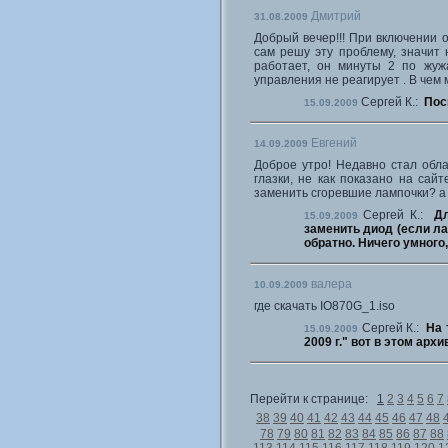
Дмитрий
31.08.2009
Добрый вечер!!! При включении о
сам решу эту проблему, значит 
работает, он минуты 2 по жуж
управления не реагирует . В чем
Сергей К.:
Пос
15.09.2009
Евгений
14.09.2009
Доброе утро! Недавно стал обла
глазки, не как показано на сайт
заменить сгоревшие лампочки? а 
Сергей К.:
Дл
15.09.2009
заменить диод (если ла
обратно. Ничего умного
валера
10.09.2009
где скачать IO870G_1.iso
Сергей К.:
На 
15.09.2009
2009 г." вот в этом арх
Перейти к странице:
1
2
3
4
5
6
7
38
39
40
41
42
43
44
45
46
47
48
78
79
80
81
82
83
84
85
86
87
88