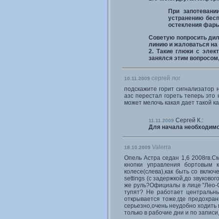
При запотевани
устранению бес
остекления фары
Советую попросить диле
линию и жаловаться на
2. Такие глюки с эле
занялся этим вопросом,
сергей лог
10.11.2009
подскажите горит сигнализатор 
азс перестал гореть теперь это
может мелочь какая дает такой ка
Сергей К.:
11.11.2009
Для начала необходим
Valerra
18.10.2009
Опель Астра седан 1,6 2008гв.С
кнопки управления бортовым 
колесе(слева),как быть со вклю
settings (с задержкой,до звуково
же руль?Официалы в лице "Лео-См
тупят? Не работает центральны
открывается тоже,где предохран
серьезно,очень неудобно ходить 
только в рабочие дни и по записи