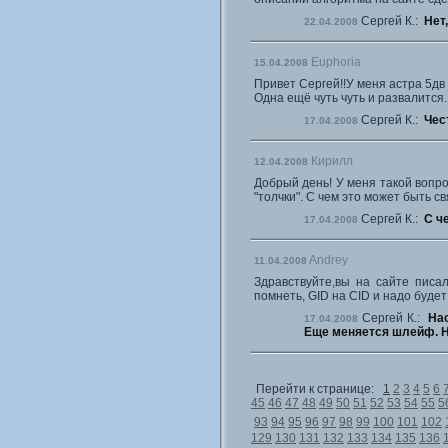
Сергей К.:
Нет
22.04.2008
Euphoria
15.04.2008
Привет Сергей!!У меня астра 5дв 
Одна ещё чуть чуть и развалится.
Сергей К.:
Чес
17.04.2008
Кирилл
12.04.2008
Добрый день! У меня такой вопро
"толчки". С чем это может быть с
Сергей К.:
С ч
17.04.2008
Andrey
11.04.2008
Здравствуйте,вы на сайте писал
помнеть, GID на CID и надо буде
Сергей К.:
Нас
17.04.2008
Еще меняется шлейф. Н
Перейти к странице:
1
2
3
4
5
6
45
46
47
48
49
50
51
52
53
54
55
5
93
94
95
96
97
98
99
100
101
102
129
130
131
132
133
134
135
136