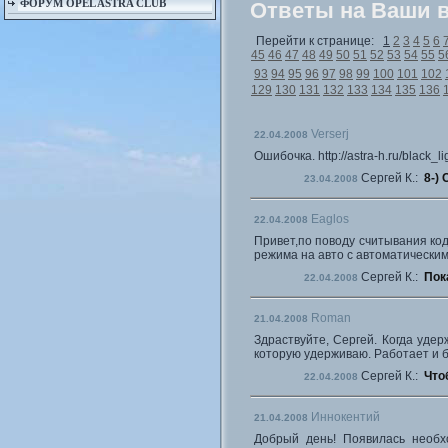
ФОРУМ OPEL ASTRA CLUB
Ответы на Ваши 
Перейти к странице:
1
2
3
4
5
6
45
46
47
48
49
50
51
52
53
54
55
5
93
94
95
96
97
98
99
100
101
102
129
130
131
132
133
134
135
136
Verserj
22.04.2008
Ошибочка. http://astra-h.ru/black
Сергей К.:
8-)
23.04.2008
Eaglos
22.04.2008
Привет,по поводу считывания код
режима на авто с автоматически
Сергей К.:
Пок
22.04.2008
Roman
21.04.2008
Здраствуйте, Сергей. Когда уде
которую удерживаю. Работает и б
Сергей К.:
Что
22.04.2008
Иннокентий
21.04.2008
Добрый день! Появилась необх