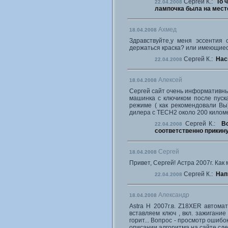
Сергей К.:
То 
22.04.2008
лампочка была на мест
Ахмед
18.04.2008
Здравствуйте,у меня эссентия
держаться краска? или имеющиес
Сергей К.:
Нас
22.04.2008
Алексей
18.04.2008
Сергей сайт очень информативны
машинка с ключиком после пуск
режиме ( как рекомендовали Вы
дилера с TECH2 около 200 киломе
Сергей К.:
Вс
22.04.2008
соответственно прикин
Сергей
18.04.2008
Привет, Сергей! Астра 2007г. Ка
Сергей К.:
Нап
22.04.2008
Александр
18.04.2008
Astra H 2007г.в. Z18XER автома
вставляем ключ , вкл. зажигани
горит... Вопрос - просмотр ошиб
описании алгоритма на сайте сдела