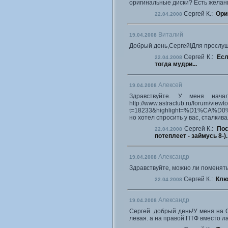
оригинальные диски? Есть желани
Сергей К.:
Ори
22.04.2008
Виталий
19.04.2008
Добрый день,Сергей!Для прослуш
Сергей К.:
Есл
22.04.2008
тогда мудри...
Алексей
19.04.2008
Здравствуйте. У меня нача
http://www.astraclub.ru/forum/viewt
t=18233&highlight=%D1%
но хотел спросить у вас, сталкив
Сергей К.:
Пос
22.04.2008
потеплеет - займусь 8-).
Александр
19.04.2008
Здравствуйте, можно ли поменять
Сергей К.:
Клю
22.04.2008
Александр
19.04.2008
Сергей. добрый день!У меня на O
левая. а на правой ПТФ вместо ла