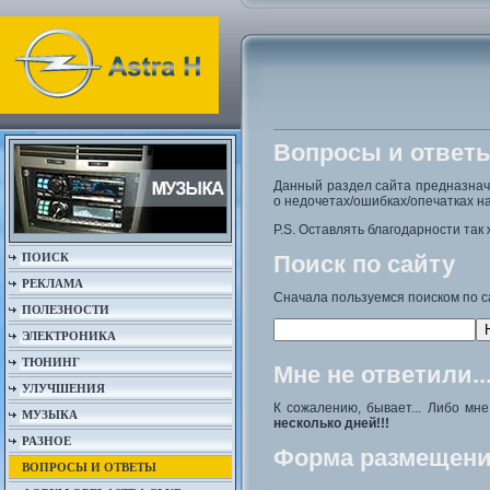
Вопросы и ответ
Данный раздел сайта предназна
о недочетах/ошибках/опечатках на
P.S. Оставлять благодарности так 
ПОИСК
Поиск по сайту
РЕКЛАМА
Сначала пользуемся поиском по с
ПОЛЕЗНОСТИ
ЭЛЕКТРОНИКА
ТЮНИНГ
Мне не ответили..
УЛУЧШЕНИЯ
К сожалению, бывает... Либо мн
МУЗЫКА
несколько дней!!!
РАЗНОЕ
Форма размещени
ВОПРОСЫ И ОТВЕТЫ