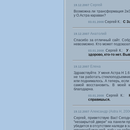
Сергей
19.12.2007
Возможна ли трансформация 2и3 
у О.Астра караван?
Сергей К.:
С З
03.01.2008
Анатолий
19.12.2007
Спасибо за отличный сайт. Собр
невозможно. Кто может подсказа
Сергей К.:
У 
03.01.2008
здорово, кто-то нет. Вы
Елена
19.12.2007
Здравствуйте. У меня Астра Н 1.6
не так работать стеклоподъемник
или поднималось. А теперь, если
самой восстановить. В моей к
благодарна.
Сергей К.:
03.01.2008
справишься.
Александр (Astra H, 200
19.12.2007
Сергей, приветствую Вас! Сегод
"незакрытой двери" на панели п
убедится в отсутствии наледи в з