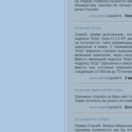
на педаль тормоза,слышется как
блокиратора коробки.Уж больно
речи.Спасибо.
Сергей К.:
Поп
03.01.2008
Игорь
24.12.2007
Сергей, прими дополнение, по
надписи "InSp". Astra H 1.6 МТ, 
не получается, твои рекоменда
зажигания в замок. 2. Нажимае
"InSp" (верхняя строка)и показан
включаем зажигание, через неск
Вместо мигающей надписи "InSp" 
Надпись "InSp" сброшена и обнул
вместо нее суточные показани
следующих 15 000 км до ТО начин
Сергей К.:
У м
03.01.2008
Дмитрий (Вологда)
23.12.2007
Огромное спасибо за Ваш сайт! 
Также хотелось бы узнать кто-н
Сергей К.:
Есл
03.01.2008
Alex Shtirlic
23.12.2007
Привет,Сергей! Вопрос:Морозно
прогрева появляется как бы от