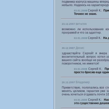
подвижка корпуса машины вперед
небыло. Надеюсь на характернур 
Сергей К.:
При
03.01.2008
Точнее не знаю.
виталик
23.12.2007
возможно ли использование ко
програмой и что за адаптер.
Сергей К.:
На 
03.01.2008
Денис
20.12.2007
здравствуйте Сергей! я вчера
восхитительный. вопрос хотел за
вашего сайта вообще не разобрал
поворотников, не имеется!
Сергей К.:
Пр
03.01.2008
просто бросив еще один
Владимир
20.12.2007
Приветствую, полопались все сте
менять целиком, гарантия уже з
очень хочеться отдавать почти 10 
Сергей К.:
Нас
03.01.2008
это существенно дешев