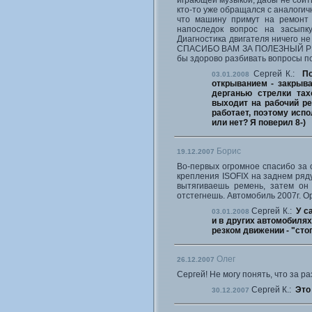
играющей музыкой, дабы не сойти
кто-то уже обращался с аналогич
что машину примут на ремонт 
напоследок вопрос на засыпк
Диагностика двигателя ничего н
СПАСИБО ВАМ ЗА ПОЛЕЗНЫЙ РЕСУР
бы здорово разбивать вопросы по 
Сергей К.:
П
03.01.2008
открыванием - закрыва
дерганью стрелки тах
выходит на рабочий ре
работает, поэтому испо
или нет? Я поверил 8-)
Борис
19.12.2007
Во-первых огромное спасибо за с
крепления ISOFIX на заднем ряд
вытягиваешь ремень, затем он з
отстегнешь. Автомобиль 2007г. Ope
Сергей К.:
У с
03.01.2008
и в других автомобилях
резком движении - "стоп
Олег
26.12.2007
Сергей! Не могу понять, что за р
Сергей К.:
Это
30.12.2007