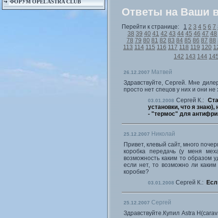
ФОРУМ OPEL ASTRA CLUB
Ответы на Ваши 
Перейти к странице:
1
2
3
4
5
6
7
38
39
40
41
42
43
44
45
46
47
48
78
79
80
81
82
83
84
85
86
87
88
113
114
115
116
117
118
119
120
1
142
143
144
14
Матвей
26.12.2007
Здравствуйте, Сергей. Мне дилер
просто нет спецов у них и они не
Сергей К.:
Ста
03.01.2008
установки, что я знаю)
- "термос" для антифри
Николай
25.12.2007
Привет, клевый сайт, много почер
коробка передачь (у меня меха
возможность каким то образом уд
если нет, то возможно ли каким
коробке?
Сергей К.:
Если
03.01.2008
Сергей
25.12.2007
Здравствуйте.Купил Astra Н(cara