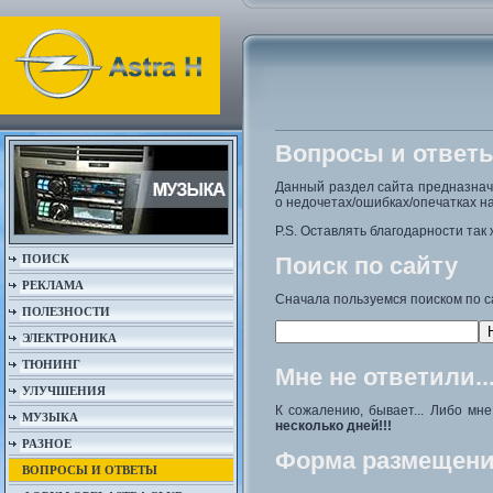
Вопросы и ответ
Данный раздел сайта предназна
о недочетах/ошибках/опечатках на
P.S. Оставлять благодарности так 
ПОИСК
Поиск по сайту
РЕКЛАМА
Сначала пользуемся поиском по с
ПОЛЕЗНОСТИ
ЭЛЕКТРОНИКА
ТЮНИНГ
Мне не ответили..
УЛУЧШЕНИЯ
К сожалению, бывает... Либо мн
МУЗЫКА
несколько дней!!!
РАЗНОЕ
Форма размещени
ВОПРОСЫ И ОТВЕТЫ