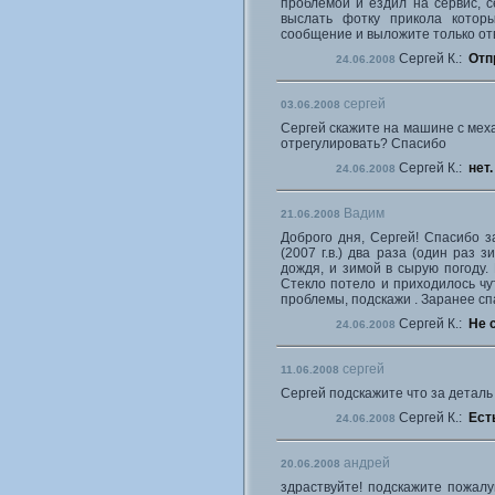
проблемой и ездил на сервис, с
выслать фотку прикола которы
сообщение и выложите только от
Сергей К.:
Отп
24.06.2008
сергей
03.06.2008
Сергей скажите на машине с меха
отрегулировать? Спасибо
Сергей К.:
нет.
24.06.2008
Вадим
21.06.2008
Доброго дня, Сергей! Спасибо з
(2007 г.в.) два раза (один раз 
дождя, и зимой в сырую погоду.
Стекло потело и приходилось чут
проблемы, подскажи . Заранее сп
Сергей К.:
Не 
24.06.2008
сергей
11.06.2008
Сергей подскажите что за деталь
Сергей К.:
Ест
24.06.2008
андрей
20.06.2008
здраствуйте! подскажите пожал