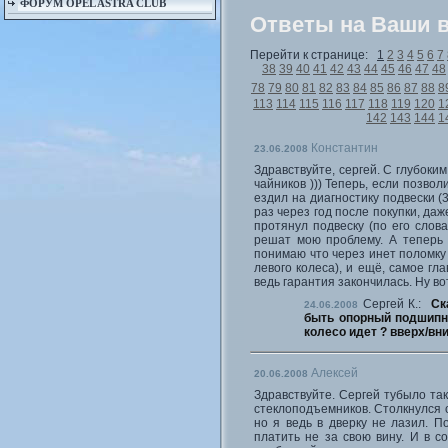
ФОРУМ OPEL ASTRA CLUB
Ответы на Ваши 
Перейти к странице:
1
2
3
4
5
6
7
38
39
40
41
42
43
44
45
46
47
48
78
79
80
81
82
83
84
85
86
87
88
8
113
114
115
116
117
118
119
120
1
142
143
144
1
Константин
23.06.2008
Здравствуйте, сергей. С глубоки
чайников ))) Теперь, если позволи
ездил на диагностику подвески (
раз через год после покупки, даж
протянул подвеску (по его слов
решат мою проблему. А теперь я
понимаю что через инет поломку 
левого колеса), и ещё, самое гл
ведь гарантия закончилась. Ну во
Сергей К.:
Ск
24.06.2008
быть опорный подшипни
колесо идет ? вверх/вни
Алексей
20.06.2008
Здравствуйте. Сергей тубыло так
стеклоподъемников. Столкнулся с 
но я ведь в дверку не лазил. П
платить не за свою вину. И в с