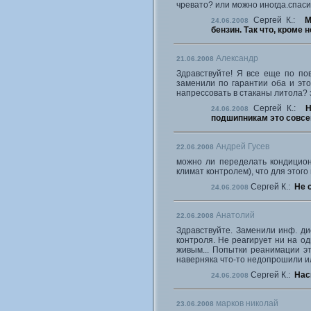
чревато? или можно иногда.спас
Сергей К.:
М
24.06.2008
бензин. Так что, кроме
Александр
21.06.2008
Здравствуйте! Я все еще по по
заменили по гарантии оба и эт
напрессовать в стаканы литола? 
Сергей К.:
Н
24.06.2008
подшипникам это совсе
Андрей Гусев
22.06.2008
можно ли переделать кондицион
климат контролем), что для этого
Сергей К.:
Не 
24.06.2008
Анатолий
22.06.2008
Здравствуйте. Заменили инф. ди
контроля. Не реагирует ни на од
живым... Попытки реанимации эт
наверняка что-то недопрошили и
Сергей К.:
Нас
24.06.2008
марков николай
23.06.2008