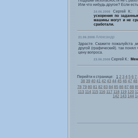
Подушки безопасности не с работ
Или что нибудь другое? Если ест
Сергей К.:
24.06.2008
ускорения по заданным
машины могут и не сра
сработали.
Александр
21.06.2008
Здрасте. Скажите пожалуйста ,м
другой (графический). так понял
цену вопроса.
Сергей К.:
Мен
23.06.2008
Перейти к странице:
1
2
3
4
5
6
7
38
39
40
41
42
43
44
45
46
47
48
78
79
80
81
82
83
84
85
86
87
88
8
113
114
115
116
117
118
119
120
1
142
143
144
1