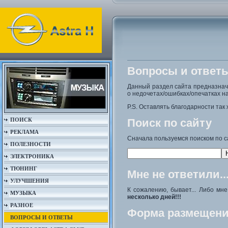
Вопросы и ответ
Данный раздел сайта предназна
о недочетах/ошибках/опечатках на
P.S. Оставлять благодарности так 
ПОИСК
Поиск по сайту
РЕКЛАМА
Сначала пользуемся поиском по с
ПОЛЕЗНОСТИ
ЭЛЕКТРОНИКА
ТЮНИНГ
Мне не ответили..
УЛУЧШЕНИЯ
К сожалению, бывает... Либо мн
МУЗЫКА
несколько дней!!!
РАЗНОЕ
Форма размещени
ВОПРОСЫ И ОТВЕТЫ