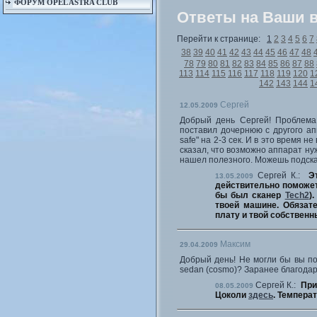
ФОРУМ OPEL ASTRA CLUB
Ответы на Ваши 
Перейти к странице:
1
2
3
4
5
6
7
38
39
40
41
42
43
44
45
46
47
48
78
79
80
81
82
83
84
85
86
87
88
113
114
115
116
117
118
119
120
1
142
143
144
1
Сергей
12.05.2009
Добрый день Сергей! Проблема 
поставил дочернюю с другого ап
safe" на 2-3 сек. И в это время 
сказал, что возможно аппарат ну
нашел полезного. Можешь подсказ
Сергей К.:
Э
13.05.2009
действительно поможет
бы был сканер
Tech2
)
твоей машине. Обязате
плату и твой собственн
Максим
29.04.2009
Добрый день! Не могли бы вы по
sedan (cosmo)? Заранее благодар
Сергей К.:
При
08.05.2009
Цоколи
здесь
. Температ