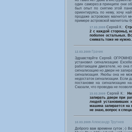
но таких нет даже в инструмента
один саморез.в принципе они об
был опыт по снятию этой пане
ориентируясь по нему, хочу на
продаже астровских магнитол мно
примере астровской магнитолы бу
Сергей К.:
Стр
17.03.2009
2 с каждой стороны), 
поболее остальных. В
снимать тоже не нужно.
Грачик
12.03.2009
Здравствуйте Сергей. ОГРОМНЕЙ
установил сигнализацию Excell
работающем двигателе, но она п
сигнализацию но двери не запирае
сигнализация. Якобы она не мо
недостаток сигнализации. Если д
постановке на сигнализацию на
Сказали, что проводка не позвол
Сергей К.:
Не
15.03.2009
запирать двери при ра
людей установивших и
машина запирается на 
не знаю, вопрос к спец
Александр Трутнев
10.03.2009
Доброго вам времени суток ;-) В