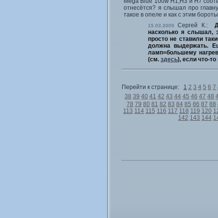
Mega Blue 100w H1;H3 и H7 соотв
отнесётся? я слышал про главну
такое в опеле и как с этим борот
Сергей К.:
15.03.2009
насколько я слышал, 
просто не ставили таки
должна выдержать. Е
ламп=большему нагреву
(см.
здесь
), если что-т
Перейти к странице:
1
2
3
4
5
6
7
38
39
40
41
42
43
44
45
46
47
48
78
79
80
81
82
83
84
85
86
87
88
113
114
115
116
117
118
119
120
1
142
143
144
1