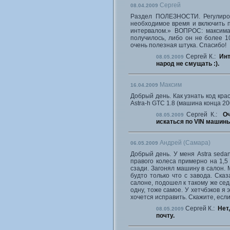
Сергей
08.04.2009
Раздел ПОЛЕЗНОСТИ. Регулиров
необходимое время и включить п
интервалом.» ВОПРОС: максим
получилось, либо он не более 1
очень полезная штука. Спасибо!
Сергей К.:
Инт
08.05.2009
народ не смущать :).
Максим
16.04.2009
Добрый день. Как узнать код крас
Astra-h GTC 1.8 (машина конца 200
Сергей К.:
Оч
08.05.2009
искаться по VIN машины
Андрей (Самара)
06.05.2009
Добрый день. У меня Astra sedan
правого колеса примерно на 1,5
сзади. Загонял машину в салон. М
будто только что с завода. Сказ
салоне, подошел к такому же сед
одну, тоже самое. У хетчбэков я
хочется исправить. Скажите, если
Сергей К.:
Нет
08.05.2009
почту.