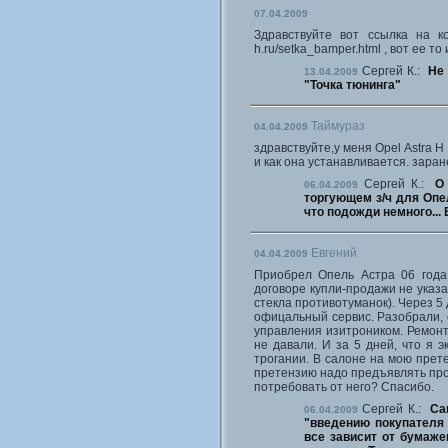
07.04.2009
Здравствуйте вот ссылка на ко
h.ru/setka_bamper.html , вот ее т
Сергей К.:
Не 
13.04.2009
"Точка тюнинга"
Таймураз
04.04.2009
здравствуйте,у меня Opel Astra H
и как она устанавливается. заране
Сергей К.:
О
06.04.2009
торгующем з/ч для Опел
что подожди немного... 
Евгений
04.04.2009
Приобрел Опель Астра 06 года,
договоре купли-продажи не указ
стекла противотуманок). Через 5
офицальный сервис. Разобрали, 
управления изитроником. Ремонта
не давали. И за 5 дней, что я 
трогании. В салоне на мою прете
претензию надо предъявлять прои
потребовать от него? Спасибо.
Сергей К.:
Са
06.04.2009
"введению покупателя 
все зависит от бумаже