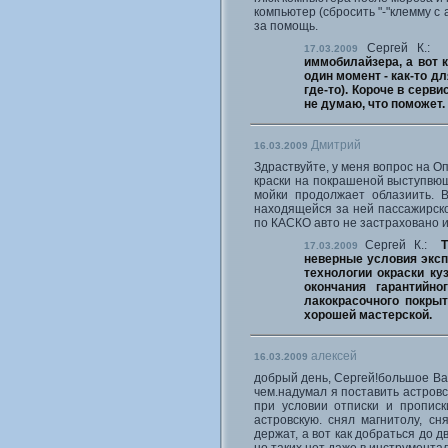
компьютер (сбросить "-"клемму с
за помощь.
Сергей К.
17.03.2009
иммобилайзера, а вот 
один момент - как-то дл
где-то). Короче в серви
не думаю, что поможет.
Дмитрий
16.03.2009
Здраствуйте, у меня вопрос на Опе
краски на покрашеной выступвющ
мойки продолжает облазиить. В
находящейся за ней пассажирско
по КАСКО авто не застраховано 
Сергей К.:
17.03.2009
неверные условия эксп
технологии окраски ку
окончания гарантийн
лакокрасочного покрыт
хорошей мастерской.
алексей
16.03.2009
добрый день, Сергей!большое Ва
чем.надумал я поставить астров
при условии отписки и прописк
астровскую. снял магнитолу, с
держат, а вот как добраться до 