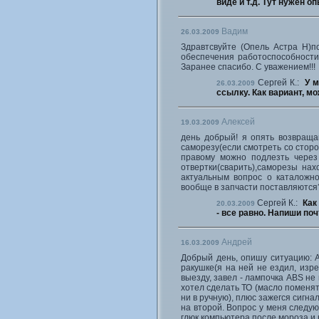
виде и т.д. Тут нужен о
Вадим
26.03.2009
Здравтсвуйте (Опель Астра Н)п
обеспечения работоспособности 
Заранее спасибо. С уважением!!!
Сергей К.:
У м
26.03.2009
ссылку. Как вариант, мо
Алексей
19.03.2009
день добрый! я опять возвраща
саморезу(если смотреть со сторо
правому можно подлезть через
отвертки(сварить),саморезы на
актуальным вопрос о каталожно
вообще в запчасти поставляются
Сергей К.:
Как
20.03.2009
- все равно. Напиши по
Андрей
16.03.2009
Добрый день, опишу ситуацию: Ав
ракушке(я на ней не ездил, изре
выезду, завел - лампочка ABS не 
хотел сделать ТО (масло поменять
ни в ручную), плюс зажегся сигна
на второй. Вопрос у меня следую
глюк компьютера после мороза и