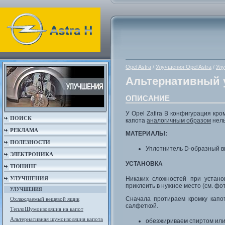
Opel Astra
/
Улучшения Opel Astra
/
Ул
Альтернативный у
ОПИСАНИЕ
У Opel Zafira B конфигурация кро
ПОИСК
капота
аналогичным образом
нель
РЕКЛАМА
МАТЕРИАЛЫ:
ПОЛЕЗНОСТИ
Уплотнитель D-образный вы
ЭЛЕКТРОНИКА
УСТАНОВКА
ТЮНИНГ
Никаких сложностей при устано
УЛУЧШЕНИЯ
приклеить в нужное место (см. фо
УЛУЧШЕНИЯ
Сначала протираем кромку капо
Охлаждаемый вещевой ящик
салфеткой.
ТеплоШумоизоляция на капот
Альтернативная шумоизоляция капота
обезжириваем спиртом или