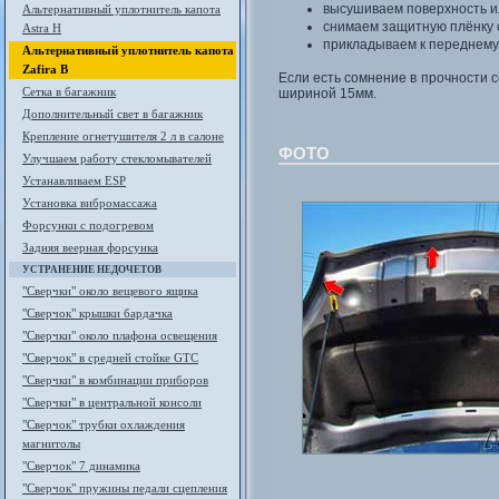
высушиваем поверхность и
Альтернативный уплотнитель капота
снимаем защитную плёнку с
Astra H
прикладываем к переднему 
Альтернативный уплотнитель капота
Zafira B
Если есть сомнение в прочности 
Сетка в багажник
шириной 15мм.
Дополнительный свет в багажник
Крепление огнетушителя 2 л в салоне
ФОТО
Улучшаем работу стекломывателей
Устанавливаем ESP
Установка вибромассажа
Форсунки с подогревом
Задняя веерная форсунка
УСТРАНЕНИЕ НЕДОЧЕТОВ
"Сверчки" около вещевого ящика
"Сверчок" крышки бардачка
"Сверчки" около плафона освещения
"Сверчок" в средней стойке GTC
"Сверчки" в комбинации приборов
"Сверчки" в центральной консоли
"Сверчок" трубки охлаждения
магнитолы
"Сверчок" 7 динамика
"Сверчок" пружины педали сцепления