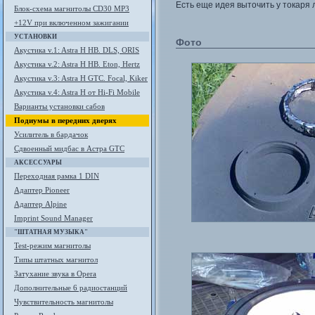
Есть еще идея выточить у токаря 
Блок-схема магнитолы CD30 MP3
+12V при включенном зажигании
УСТАНОВКИ
Фото
Акустика v.1: Astra H HB. DLS, ORIS
Акустика v.2: Astra H HB. Eton, Hertz
Акустика v.3: Astra H GTC. Focal, Kiker
Акустика v.4: Astra H от Hi-Fi Mobile
Варианты установки сабов
Подиумы в передних дверях
Усилитель в бардачок
Сдвоенный мидбас в Астра GTC
АКСЕССУАРЫ
Переходная рамка 1 DIN
Адаптер Pioneer
Адаптер Alpine
Imprint Sound Manager
"ШТАТНАЯ МУЗЫКА"
Test-режим магнитолы
Типы штатных магнитол
Затухание звука в Opera
Дополнительные 6 радиостанций
Чувствительность магнитолы