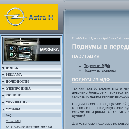
Opel Astra
/
Музыка Opel Astra
/
Устано
Подиумы в перед
НАВИГАЦИЯ
Подиум из
МДФ
ПОИСК
Подиум из
фанеры
РЕКЛАМА
ПОДИУМ ИЗ МДФ
ПОЛЕЗНОСТИ
Так как при установке в штатн
ЭЛЕКТРОНИКА
довольно большое - теряется зн
ТЮНИНГ
салона, то единственным выходом
УЛУЧШЕНИЯ
Подиумы состоят из двух частей 
кольца склеены в единую констру
МУЗЫКА
слоями антигравия BODY. Антиг
бумагой.
FAQ
Music FAQ
Для установки подиумов использо
FAQ: Выпайка линейных выходов